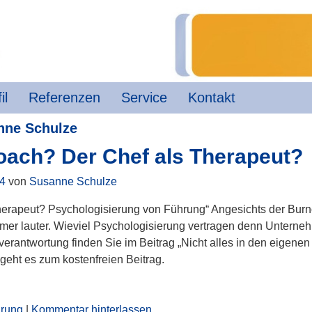
il
Referenzen
Service
Kontakt
nne Schulze
Coach? Der Chef als Therapeut?
14
von
Susanne Schulze
erapeut? Psychologisierung von Führung“ Angesichts der Burn
mer lauter. Wieviel Psychologisierung vertragen denn Untern
verantwortung finden Sie im Beitrag „Nicht alles in den eigene
geht es zum kostenfreien Beitrag.
rung
|
Kommentar hinterlassen