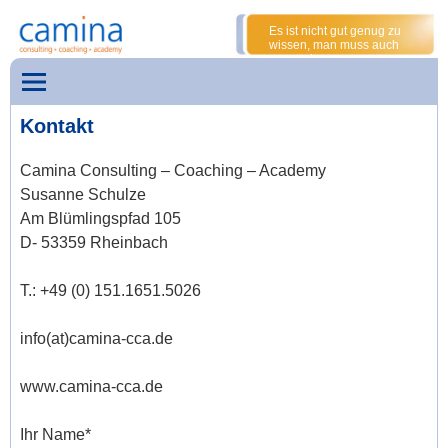
Es ist nicht gut genug zu
wissen, man muss auch
anwenden;
es ist nicht gut genug zu
wollen, man muss auch tun.
Johann Wolfgang von
Kontakt
Goethe
Camina Consulting – Coaching – Academy
Susanne Schulze
Am Blümlingspfad 105
D- 53359 Rheinbach
T.: +49 (0) 151.1651.5026
info(at)camina-cca.de
www.camina-cca.de
Ihr Name*